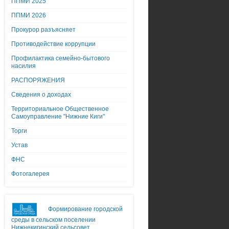
ППМИ 2025
ППМИ 2026
Прокурор разъясняет
Противодействие коррупции
Профилактика семейно-бытового
насилия
РАСПОРЯЖЕНИЯ
Сведения о доходах
Территориальное Общественное
Самоуправление "Нижние Киги"
Торги
Устав
ФНС
Фотогалерея
Формирование городской
среды в сельском поселении
Нижнекигинский сельсовет