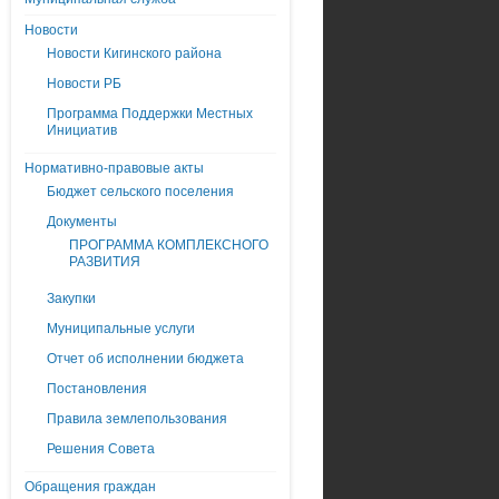
Новости
Новости Кигинского района
Новости РБ
Программа Поддержки Местных
Инициатив
Нормативно-правовые акты
Бюджет сельского поселения
Документы
ПРОГРАММА КОМПЛЕКСНОГО
РАЗВИТИЯ
Закупки
Муниципальные услуги
Отчет об исполнении бюджета
Постановления
Правила землепользования
Решения Совета
Обращения граждан