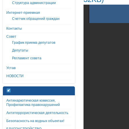
Структура администрации
Интернет-приемная
Счетчик обращений граждан
Контакты
Совет
График приема депутатов
Депутаты
Регламент совета
Устав
НОВОСТИ
Антинаркотическая комиссия,
Профилактика правонарушений
Антитеррористическая деятельность
Безопасность на водных объектах!