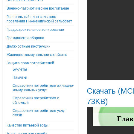
БЛАГОУСТРОЙСТВО
Военно-патриотическое воспитание
Генеральный план сельского
поселения Нижнекигинский сельсовет
Градостроительное зонирование
Гражданская оборона
Должностные инструкции
Жилищно-коммунальное хозяйство
Защита прав потребителей
Буклеты
Памятки
Справочник потребителя жилищно-
Скачать (MCH
коммунальных услуг
Справочник потребителя с
73KB)
обложкой
Справочник потребителя услуг
связи
Качество питьевой воды
Муниципальная служба