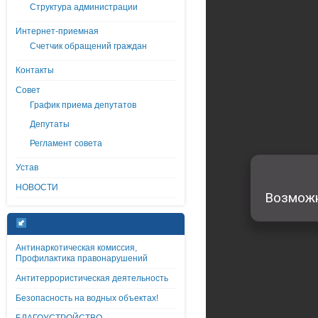
Структура администрации
Интернет-приемная
Счетчик обращений граждан
Контакты
Совет
График приема депутатов
Депутаты
Регламент совета
Устав
НОВОСТИ
Антинаркотическая комиссия,
Профилактика правонарушений
Антитеррористическая деятельность
Безопасность на водных объектах!