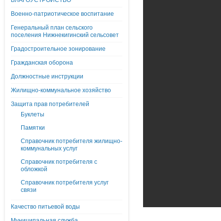
БЛАГОУСТРОЙСТВО
Военно-патриотическое воспитание
Генеральный план сельского
поселения Нижнекигинский сельсовет
Градостроительное зонирование
Гражданская оборона
Должностные инструкции
Жилищно-коммунальное хозяйство
Защита прав потребителей
Буклеты
Памятки
Справочник потребителя жилищно-
коммунальных услуг
Справочник потребителя с
обложкой
Справочник потребителя услуг
связи
Качество питьевой воды
Муниципальная служба