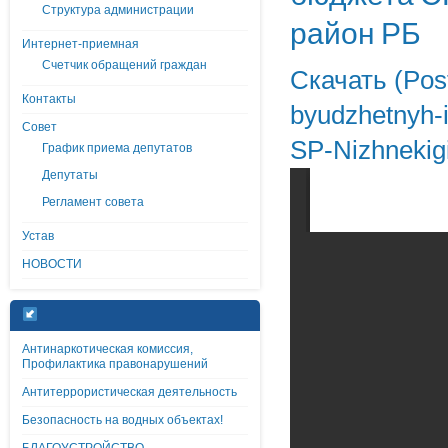
Структура администрации
район РБ
Интернет-приемная
Счетчик обращений граждан
Скачать (Post
Контакты
byudzhetnyh-i
Совет
SP-Nizhnekigi
График приема депутатов
Депутаты
Регламент совета
Устав
НОВОСТИ
Антинаркотическая комиссия,
Профилактика правонарушений
Антитеррористическая деятельность
Безопасность на водных объектах!