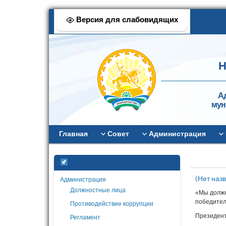
Версия для слабовидящих
Н
А
мун
Главная
Совет
Администрация
(Нет наз
Администрация
Должностные лица
«Мы должн
победител
Противодействие коррупции
Президент
Регламент