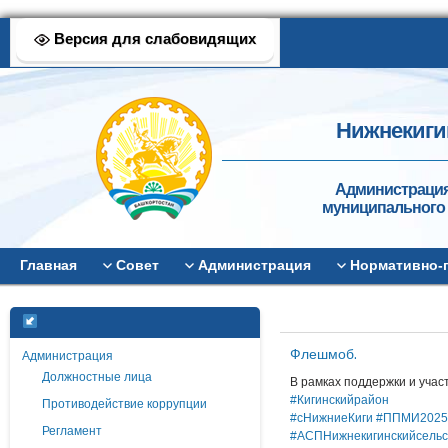
Версия для слабовидящих
Нижнекиги
Администрация
муниципального 
Главная
Совет
Администрация
Нормативно-
Флешмоб.
Администрация
Должностные лица
В рамках поддержки и уча
#Кигинскийрайон
Противодействие коррупции
#сНижниеКиги
#ППМИ2025
Регламент
#АСПНижнекигинскийсельс