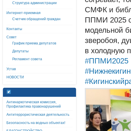
Структура администрации
СМФК и библ
Интернет-приемная
ППМИ 2025 с
Счетчик обращений граждан
модельной б
Контакты
Совет
зверобоя, д
График приема депутатов
в холодную п
Депутаты
#ППМИ2025
Регламент совета
Устав
#Нижнекигин
НОВОСТИ
#Кигинскийр
Антинаркотическая комиссия,
Профилактика правонарушений
Антитеррористическая деятельность
Безопасность на водных объектах!