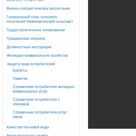
БЛАГОУСТРОЙСТВО
Военно-патриотическое воспитание
Генеральный план сельского
поселения Нижнекигинский сельсовет
Градостроительное зонирование
Гражданская оборона
Должностные инструкции
Жилищно-коммунальное хозяйство
Защита прав потребителей
Буклеты
Памятки
Справочник потребителя жилищно-
коммунальных услуг
Справочник потребителя с
обложкой
Справочник потребителя услуг
связи
Качество питьевой воды
Муниципальная служба