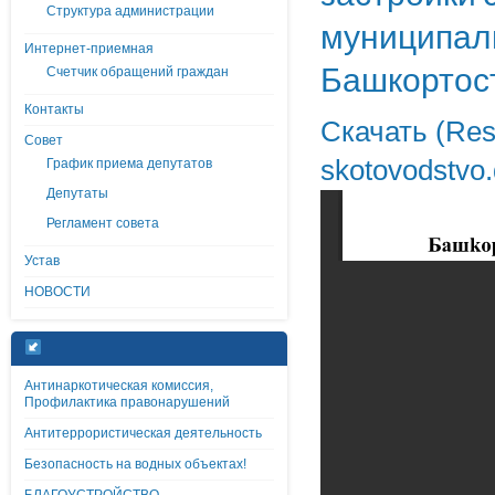
Структура администрации
муниципаль
Интернет-приемная
Башкортос
Счетчик обращений граждан
Контакты
Скачать (Res
Совет
skotovodstvo
График приема депутатов
Депутаты
Регламент совета
Устав
НОВОСТИ
Антинаркотическая комиссия,
Профилактика правонарушений
Антитеррористическая деятельность
Безопасность на водных объектах!