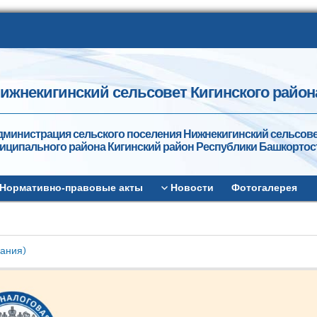
ижнекигинский сельсовет Кигинского район
дминистрация сельского поселения Нижнекигинский сельсов
иципального района Кигинский район Республики Башкортос
Нормативно-правовые акты
Новости
Фотогалерея
вания)