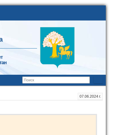
а
ет
тан
07.06.2024 г.