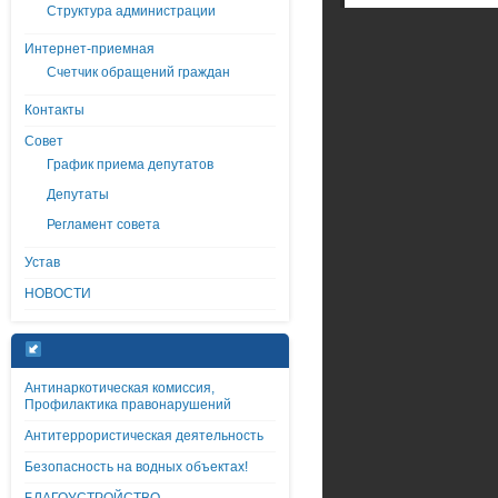
Структура администрации
Интернет-приемная
Счетчик обращений граждан
Контакты
Совет
График приема депутатов
Депутаты
Регламент совета
Устав
НОВОСТИ
Антинаркотическая комиссия,
Профилактика правонарушений
Антитеррористическая деятельность
Безопасность на водных объектах!