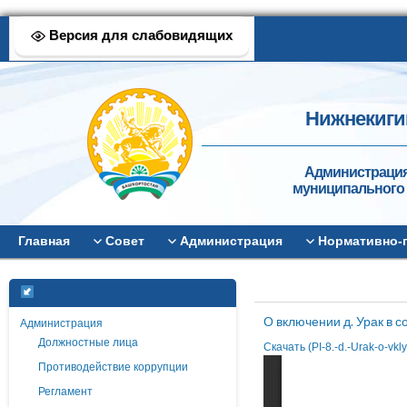
Версия для слабовидящих
Нижнекиги
Администрация
муниципального 
Главная
Совет
Администрация
Нормативно-
О включении д. Урак в 
Администрация
Должностные лица
Скачать (PI-8.-d.-Urak-o-vkl
Противодействие коррупции
Регламент