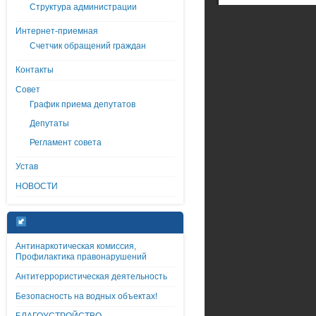
Структура администрации
Интернет-приемная
Счетчик обращений граждан
Контакты
Совет
График приема депутатов
Депутаты
Регламент совета
Устав
НОВОСТИ
Антинаркотическая комиссия,
Профилактика правонарушений
Антитеррористическая деятельность
Безопасность на водных объектах!