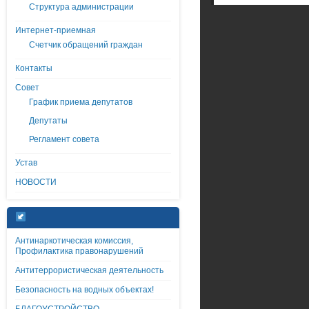
Структура администрации
Интернет-приемная
Счетчик обращений граждан
Контакты
Совет
График приема депутатов
Депутаты
Регламент совета
Устав
НОВОСТИ
Антинаркотическая комиссия,
Профилактика правонарушений
Антитеррористическая деятельность
Безопасность на водных объектах!