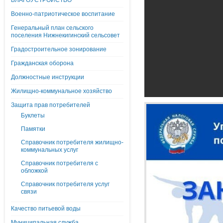
БЛАГОУСТРОЙСТВО
Военно-патриотическое воспитание
Генеральный план сельского
поселения Нижнекигинский сельсовет
Градостроительное зонирование
Гражданская оборона
Должностные инструкции
Жилищно-коммунальное хозяйство
Защита прав потребителей
Буклеты
Памятки
Справочник потребителя жилищно-
коммунальных услуг
Справочник потребителя с
обложкой
Справочник потребителя услуг
связи
Качество питьевой воды
Муниципальная служба