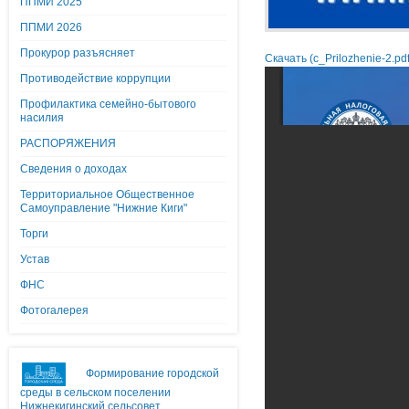
ППМИ 2025
ППМИ 2026
Прокурор разъясняет
Скачать (c_Prilozhenie-2.pd
Противодействие коррупции
Профилактика семейно-бытового
насилия
РАСПОРЯЖЕНИЯ
Сведения о доходах
Территориальное Общественное
Самоуправление "Нижние Киги"
Торги
Устав
ФНС
Фотогалерея
Формирование городской
среды в сельском поселении
Нижнекигинский сельсовет