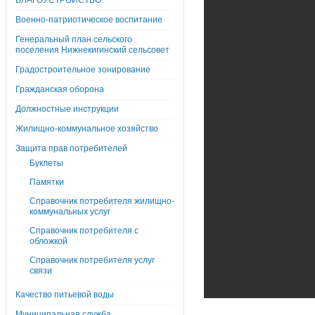
БЛАГОУСТРОЙСТВО
Военно-патриотическое воспитание
Генеральный план сельского
поселения Нижнекигинский сельсовет
Градостроительное зонирование
Гражданская оборона
Должностные инструкции
Жилищно-коммунальное хозяйство
Защита прав потребителей
Буклеты
Памятки
Справочник потребителя жилищно-
коммунальных услуг
Справочник потребителя с
обложкой
Справочник потребителя услуг
связи
Качество питьевой воды
Муниципальная служба