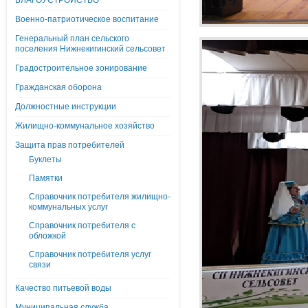
БЛАГОУСТРОЙСТВО
Военно-патриотическое воспитание
Генеральный план сельского
поселения Нижнекигинский сельсовет
Градостроительное зонирование
Гражданская оборона
Должностные инструкции
Жилищно-коммунальное хозяйство
Защита прав потребителей
Буклеты
Памятки
Справочник потребителя жилищно-
коммунальных услуг
Справочник потребителя с
обложкой
Справочник потребителя услуг
связи
Качество питьевой воды
Муниципальная служба