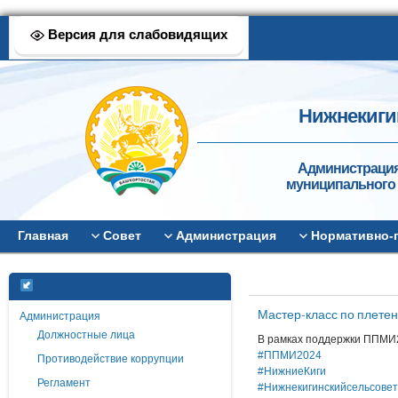
Версия для слабовидящих
Нижнекиги
Администрация
муниципального 
Главная
Совет
Администрация
Нормативно-
Мастер-класс по плете
Администрация
Должностные лица
В рамках поддержки ППМИ2
#ППМИ2024
Противодействие коррупции
#НижниеКиги
Регламент
#Нижнекигинскийсельсовет