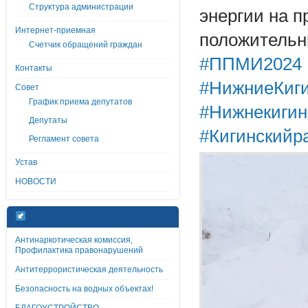
Структура администрации
энергии на п
Интернет-приемная
положительн
Счетчик обращений граждан
#ППМИ2024
Контакты
#НижниеКиг
Совет
График приема депутатов
#Нижнекигин
Депутаты
#Кигинскийр
Регламент совета
Устав
НОВОСТИ
Антинаркотическая комиссия,
Профилактика правонарушений
Антитеррористическая деятельность
Безопасность на водных объектах!