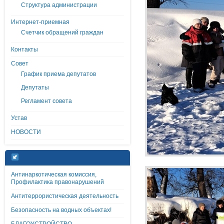
Структура администрации
Интернет-приемная
Счетчик обращений граждан
Контакты
Совет
График приема депутатов
Депутаты
Регламент совета
Устав
НОВОСТИ
Антинаркотическая комиссия,
Профилактика правонарушений
Антитеррористическая деятельность
Безопасность на водных объектах!