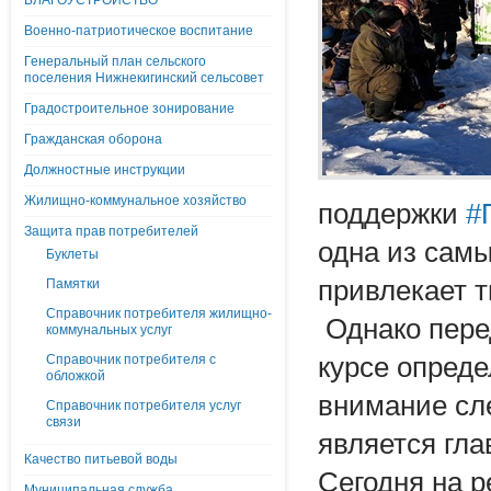
БЛАГОУСТРОЙСТВО
Военно-патриотическое воспитание
Генеральный план сельского
поселения Нижнекигинский сельсовет
Градостроительное зонирование
Гражданская оборона
Должностные инструкции
Жилищно-коммунальное хозяйство
поддержки
#
Защита прав потребителей
одна из сам
Буклеты
привлекает 
Памятки
Справочник потребителя жилищно-
Однако перед
коммунальных услуг
Справочник потребителя с
курсе опред
обложкой
внимание сле
Справочник потребителя услуг
связи
является гл
Качество питьевой воды
Сегодня на р
Муниципальная служба