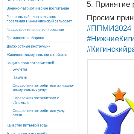
БЛАГОУСТРОЙСТВО
5. Принятие
Военно-патриотическое воспитание
Просим прин
Генеральный план сельского
поселения Нижнекигинский сельсовет
#ППМИ2024
Градостроительное зонирование
#НижниеКиг
Гражданская оборона
Должностные инструкции
#Кигинскийр
Жилищно-коммунальное хозяйство
Защита прав потребителей
Буклеты
Памятки
Справочник потребителя жилищно-
коммунальных услуг
Справочник потребителя с
обложкой
Справочник потребителя услуг
связи
Качество питьевой воды
Муниципальная служба