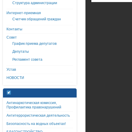
Структура администрации
Интернет-приемная
Счетчик обращений граждан
Контакты
Совет
График приема депутатов
Депутаты
Регламент совета
Устав
НОВОСТИ
Антинаркотическая комиссия,
Профилактика правонарушений
Антитеррористическая деятельность
Безопасность на водных объектах!