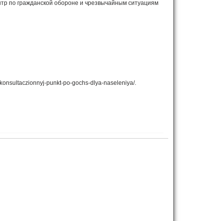
тр по гражданской обороне и чрезвычайным ситуациям
onsultaczionnyj-punkt-po-gochs-dlya-naseleniya/.