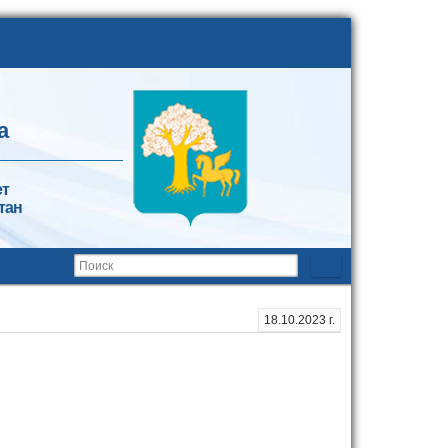
а
ет
тан
18.10.2023 г.