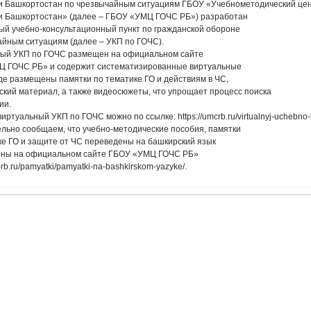
и Башкортостан по чрезвычайным ситуациям ГБОУ «Учебнометодический цен
и Башкортостан» (далее – ГБОУ «УМЦ ГОЧС РБ») разработан
ый учебно-консультационный пункт по гражданской обороне
айным ситуациям (далее – УКП по ГОЧС).
ый УКП по ГОЧС размещен на официальном сайте
 ГОЧС РБ» и содержит систематизированные виртуальные
где размещены памятки по тематике ГО и действиям в ЧС,
ский материал, а также видеосюжеты, что упрощает процесс поиска
ии.
иртуальный УКП по ГОЧС можно по ссылке: https://umcrb.ru/virtualnyj-uchebno-k
льно сообщаем, что учебно-методические пособия, памятки
ке ГО и защите от ЧС переведены на башкирский язык
ены на официальном сайте ГБОУ «УМЦ ГОЧС РБ»
c-rb.ru/pamyatki/pamyatki-na-bashkirskom-yazyke/.