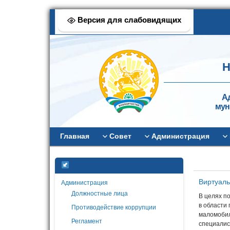
Версия для слабовидящих
Н
А
мун
Главная
Совет
Администрация
Виртуаль
Администрация
Должностные лица
В целях п
в области
Противодействие коррупции
маломобил
Регламент
специалис