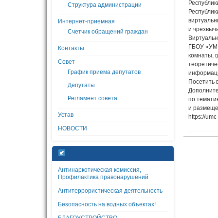
Республик
Структура администрации
Республик
виртуальн
Интернет-приемная
и чрезвыч
Счетчик обращений граждан
Виртуальн
ГБОУ «УМЦ
Контакты
комнаты, 
Совет
теоретиче
График приема депутатов
информац
Посетить в
Депутаты
Дополните
Регламент совета
по темати
и размещ
Устав
https://um
НОВОСТИ
Антинаркотическая комиссия,
Профилактика правонарушений
Антитеррористическая деятельность
Безопасность на водных объектах!