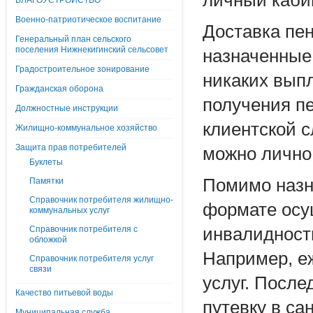
личный кабин
БЛАГОУСТРОЙСТВО
Военно-патриотическое воспитание
Доставка пен
Генеральный план сельского
поселения Нижнекигинский сельсовет
назначенные
Градостроительное зонирование
никаких вып
Гражданская оборона
получения пе
Должностные инструкции
клиентской 
Жилищно-коммунальное хозяйство
Защита прав потребителей
можно лично 
Буклеты
Помимо назн
Памятки
Справочник потребителя жилищно-
формате осу
коммунальных услуг
Справочник потребителя с
инвалидност
обложкой
Например, е
Справочник потребителя услуг
связи
услуг. После
Качество питьевой воды
путевку в са
Муниципальная служба