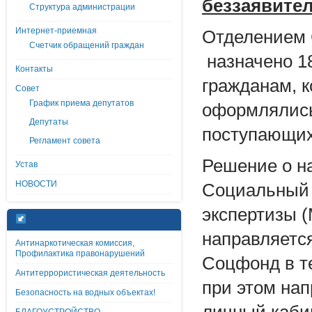
беззаявител
Структура администрации
Интернет-приемная
Отделением 
Счетчик обращений граждан
назначено 1
Контакты
гражданам, 
Совет
График приема депутатов
оформлялись
Депутаты
поступающих
Регламент совета
Решение о н
Устав
НОВОСТИ
Социальный 
экспертизы 
направляется
Антинаркотическая комиссия,
Профилактика правонарушений
Соцфонд в т
Антитеррористическая деятельность
при этом на
Безопасность на водных объектах!