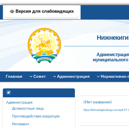
Версия для слабовидящих
Нижнекиги
Администрация
муниципального 
Главная
Совет
Администрация
Нормативно-
(Нет названия)
Администрация
Должностные лица
Dlya-Nizhnekiginskogo-ss-rejd-07
Противодействие коррупции
Регламент