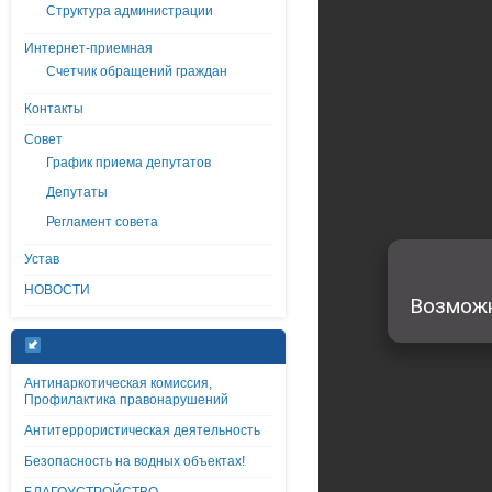
Структура администрации
Интернет-приемная
Счетчик обращений граждан
Контакты
Совет
График приема депутатов
Депутаты
Регламент совета
Устав
НОВОСТИ
Антинаркотическая комиссия,
Профилактика правонарушений
Антитеррористическая деятельность
Безопасность на водных объектах!