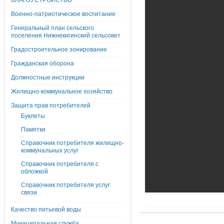
БЛАГОУСТРОЙСТВО
Военно-патриотическое воспитание
Генеральный план сельского
поселения Нижнекигинский сельсовет
Градостроительное зонирование
Гражданская оборона
Должностные инструкции
Жилищно-коммунальное хозяйство
Защита прав потребителей
Буклеты
Памятки
Справочник потребителя жилищно-
коммунальных услуг
Справочник потребителя с
обложкой
Справочник потребителя услуг
связи
Качество питьевой воды
Муниципальная служба