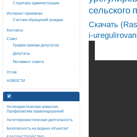
Структура администрации
сельского 
Интернет-приемная
Счетчик обращений граждан
Скачать (Rasp
Контакты
i-uregulirova
Совет
График приема депутатов
Депутаты
Регламент совета
Устав
НОВОСТИ
Антинаркотическая комиссия,
Профилактика правонарушений
Антитеррористическая деятельность
Безопасность на водных объектах!