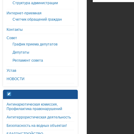
Структура администрации
Интернет-приемная
Счетчик обращений граждан
Контакты
Совет
График приема депутатов
Депутаты
Регламент совета
Устав
НОВОСТИ
Антинаркотическая комиссия,
Профилактика правонарушений
Антитеррористическая деятельность
Безопасность на водных объектах!