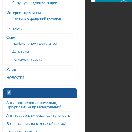
Структура администрации
Интернет-приемная
Счетчик обращений граждан
Контакты
Совет
График приема депутатов
Депутаты
Регламент совета
Устав
НОВОСТИ
Антинаркотическая комиссия,
Профилактика правонарушений
Антитеррористическая деятельность
Безопасность на водных объектах!