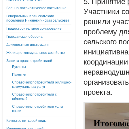
5. Принятие
БЛАГОУСТРОЙСТВО
Военно-патриотическое воспитание
Участники с
Генеральный план сельского
решили учас
поселения Нижнекигинский сельсовет
Градостроительное зонирование
проблему для
Гражданская оборона
сельского по
Должностные инструкции
инициативная
Жилищно-коммунальное хозяйство
координации 
Защита прав потребителей
Буклеты
неравнодушн
Памятки
организоват
Справочник потребителя жилищно-
коммунальных услуг
проекта.
Справочник потребителя с
обложкой
Справочник потребителя услуг
связи
Качество питьевой воды
Муниципальная служба