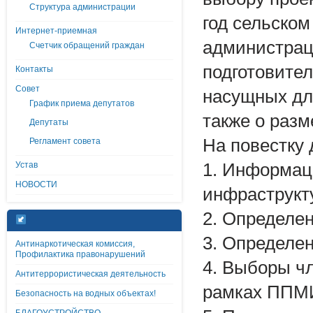
Структура администрации
год сельско
Интернет-приемная
администрац
Счетчик обращений граждан
подготовите
Контакты
Совет
насущных для
График приема депутатов
также о разм
Депутаты
На повестку
Регламент совета
Устав
1. Информац
НОВОСТИ
инфраструкт
2. Определен
3. Определе
Антинаркотическая комиссия,
Профилактика правонарушений
4. Выборы чл
Антитеррористическая деятельность
рамках ППМ
Безопасность на водных объектах!