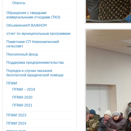
Опросы
Обращения с твердыми
коммунальными отходами (ТКО)
Объявления!!! ВАЖНО!!!
отчет по муниципальным программам
Памятники СП Нижнекигинский
сельсовет
Пенсионный фонд
Поддержка предпринимательства
Порядок и случаи оказания
бесплатной юридической помощи
ППМИ
ППМИ – 2019
ППМИ-2020
ППМИ-2021
ППМИ 2023
ППМИ 2024