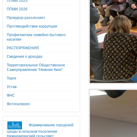
ППМИ 2025
ППМИ 2026
Прокурор разъясняет
Противодействие коррупции
Профилактика семейно-бытового
насилия
РАСПОРЯЖЕНИЯ
Сведения о доходах
Территориальное Общественное
Самоуправление "Нижние Киги"
Торги
Устав
ФНС
Фотогалерея
Формирование городской
среды в сельском поселении
Нижнекигинский сельсовет