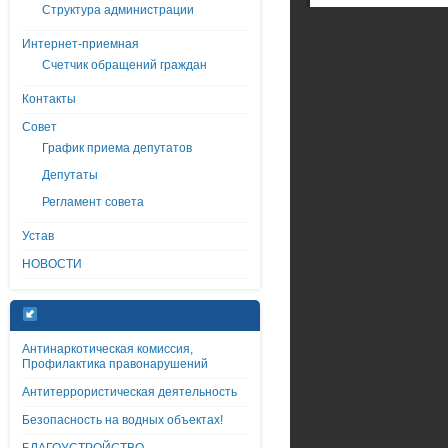
Структура администрации
Интернет-приемная
Счетчик обращений граждан
Контакты
Совет
График приема депутатов
Депутаты
Регламент совета
Устав
НОВОСТИ
Антинаркотическая комиссия,
Профилактика правонарушений
Антитеррористическая деятельность
Безопасность на водных объектах!