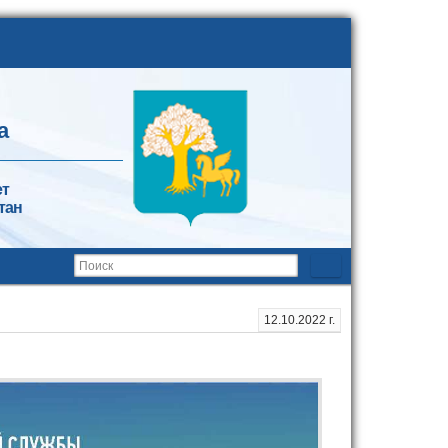
а
ет
тан
12.10.2022 г.