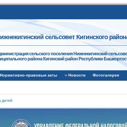
ижнекигинский сельсовет Кигинского район
дминистрация сельского поселения Нижнекигинский сельсов
иципального района Кигинский район Республики Башкортос
Нормативно-правовые акты
Новости
Фотогалерея
а детей