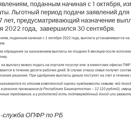
явлениям, поданным начиная с 1 октября, и
ты. Льготный период подачи заявлений для 
17 лет, предусматривающий назначение выпл
я 2022 года, завершился 30 сентября.
ниям, поданным начиная с 1 октября 2022 года, выплата устанавливается на
ем.
ии обращения за назначением выплаты не позднее 6 месяцев после исполнени
ёнка.
 на выплату можно подать на портале госуслуг или в клиентских офисах ПФР
ваются в течение десяти рабочих дней. В случае отказа семья получит соот
есения решения. При одобрении выплаты деньги поступят на счет в течение 
азначается по итогам комплексной оценки нуждаемости семьям, чей дохо
 в регионе проживания (в Республике Башкортостан – 12 110 рублей), им
нные требования, а у родителей есть подтверждённый доход или уважите
-служба ОПФР по РБ