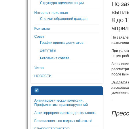
По за
Структура администрации
выпла
Интернет-приемная
8 до 
Счетчик обращений граждан
апрел
Контакты
Совет
По заявле
График приема депутатов
назначени
Депутаты
При услов
летия реб
Регламент совета
Заявление
Устав
рассматри
после вын
НОВОСТИ
Выплата н
населения
установле
Антинаркотическая комиссия,
Профилактика правонарушений
Пресс
Антитеррористическая деятельность
Безопасность на водных объектах!