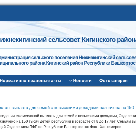
ижнекигинский сельсовет Кигинского район
дминистрация сельского поселения Нижнекигинский сельсов
иципального района Кигинский район Республики Башкортос
Нормативно-правовые акты
Новости
Фотогалерея
стан: выплата для семей с невысокими доходами назначена на 150 ты
введения ежемесячной выплаты для семей с невысокими доходами, Отделен
значено на 150 тысяч детей республики в возрасте от 8 до 17 лет. Семьям в
ий Отделением ПФР по Республике Башкортостан Фоат Хантимеров.