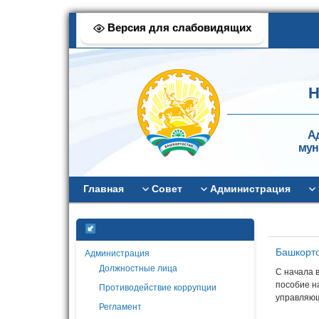
Версия для слабовидящих
Н
А
мун
Главная
Совет
Администрация
Башкорто
Администрация
Должностные лица
С начала 
пособие на
Противодействие коррупции
управляющ
Регламент