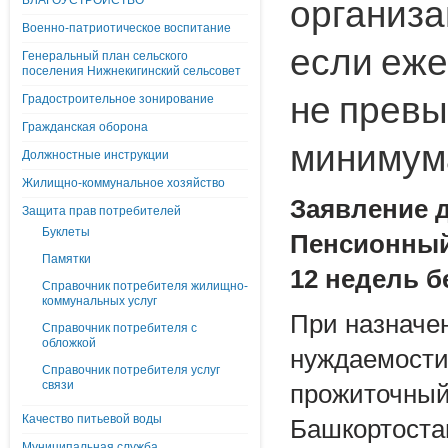
организа
БЛАГОУСТРОЙСТВО
Военно-патриотическое воспитание
если еже
Генеральный план сельского
поселения Нижнекигинский сельсовет
не превы
Градостроительное зонирование
Гражданская оборона
минимума
Должностные инструкции
Жилищно-коммунальное хозяйство
Заявление 
Защита прав потребителей
Буклеты
Пенсионный
Памятки
12 недель б
Справочник потребителя жилищно-
коммунальных услуг
При назначе
Справочник потребителя с
обложкой
нуждаемости
Справочник потребителя услуг
связи
прожиточный
Качество питьевой воды
Башкортостан
Муниципальная служба