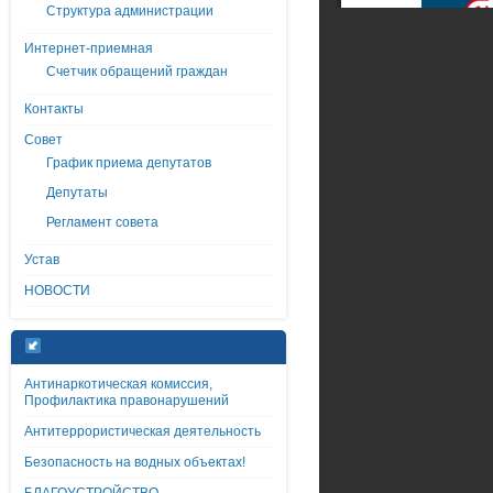
Структура администрации
Интернет-приемная
Счетчик обращений граждан
Контакты
Совет
График приема депутатов
Депутаты
Регламент совета
Устав
НОВОСТИ
Антинаркотическая комиссия,
Профилактика правонарушений
Антитеррористическая деятельность
Безопасность на водных объектах!