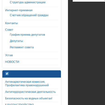
Структура администрации
Интернет-приемная
Счетчик обращений граждан
Контакты
Совет
График приема депутатов
Депутаты
Регламент совета
Устав
НОВОСТИ
Антинаркотическая комиссия,
Профилактика правонарушений
Антитеррористическая деятельность
Безопасность на водных объектах!