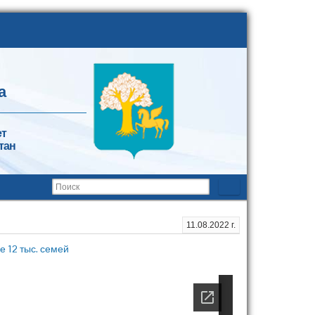
а
ет
тан
11.08.2022 г.
е 12 тыс. семей