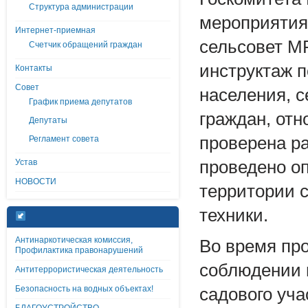
Структура администрации
мероприятия
Интернет-приемная
сельсовет МР
Счетчик обращений граждан
инструктаж п
Контакты
Совет
населения, с
График приема депутатов
граждан, отн
Депутаты
проверена р
Регламент совета
Устав
проведено оп
НОВОСТИ
территории с
техники.
Антинаркотическая комиссия,
Во время пр
Профилактика правонарушений
соблюдении 
Антитеррористическая деятельность
Безопасность на водных объектах!
садового уча