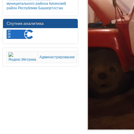
муниципального района Кигинский
район Республики Башкортостан
Спутник аналитика
Администрирование