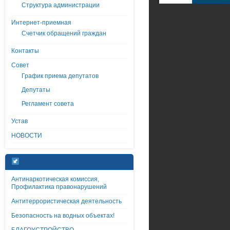
Структура администрации
Интернет-приемная
Счетчик обращений граждан
Контакты
Совет
График приема депутатов
Депутаты
Регламент совета
Устав
НОВОСТИ
Антинаркотическая комиссия,
Профилактика правонарушений
Антитеррористическая деятельность
Безопасность на водных объектах!