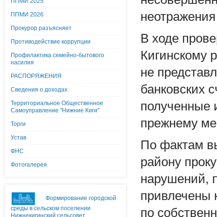
ППМИ 2025
неотражения 
ППМИ 2026
Прокурор разъясняет
В ходе пров
Противодействие коррупции
Кигинскому р
Профилактика семейно-бытового
насилия
не представ
РАСПОРЯЖЕНИЯ
банковских с
Сведения о доходах
полученные и
Территориальное Общественное
Самоуправление "Нижние Киги"
прежнему ме
Торги
Устав
По фактам в
ФНС
району прок
Фотогалерея
нарушений, п
привлечены 
Формирование городской
среды в сельском поселении
по собствен
Нижнекигинский сельсовет