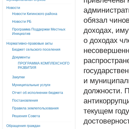
привлечены 
Новости
администрат
Новости Кигинского района
обязал чино
Новости РБ
доходах, иму
Программа Поддержки Местных
Инициатив
о доходах чл
Нормативно-правовые акты
несовершенн
Бюджет сельского поселения
Документы
распростран
ПРОГРАММА КОМПЛЕКСНОГО
РАЗВИТИЯ
государстве
Закупки
и муниципал
Муниципальные услуги
должности. 
Отчет об исполнении бюджета
антикоррупци
Постановления
Правила землепользования
текущем год
Решения Совета
достовернос
Обращения граждан