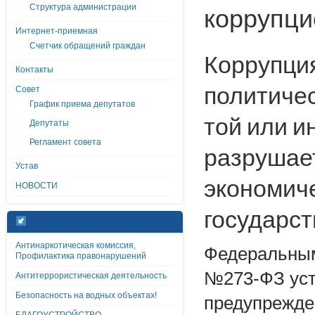
Структура администрации
коррупци
Интернет-приемная
Счетчик обращений граждан
Коррупци
Контакты
политичес
Совет
График приема депутатов
той или и
Депутаты
Регламент совета
разрушает
Устав
экономиче
НОВОСТИ
государст
Антинаркотическая комиссия,
Федеральным
Профилактика правонарушений
№273-ФЗ уст
Антитеррористическая деятельность
Безопасность на водных объектах!
предупрежден