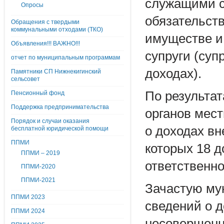
служащими с
Опросы
обязательств
Обращения с твердыми
коммунальными отходами (ТКО)
имуществе и
Объявления!!! ВАЖНО!!!
супруги (суп
отчет по муниципальным программам
доходах).
Памятники СП Нижнекигинский
сельсовет
По результа
Пенсионный фонд
Поддержка предпринимательства
органов мес
Порядок и случаи оказания
о доходах вн
бесплатной юридической помощи
ППМИ
которых 18 
ППМИ – 2019
ответственно
ППМИ-2020
ППМИ-2021
Зачастую му
ППМИ 2023
сведений о 
ППМИ 2024
несовершенн