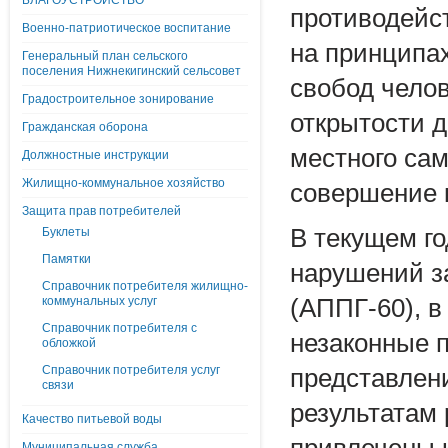
БЛАГОУСТРОЙСТВО
противодейс
Военно-патриотическое воспитание
на принципа
Генеральный план сельского
поселения Нижнекигинский сельсовет
свобод челов
Градостроительное зонирование
открытости д
Гражданская оборона
местного сам
Должностные инструкции
Жилищно-коммунальное хозяйство
совершение 
Защита прав потребителей
В текущем го
Буклеты
Памятки
нарушений з
Справочник потребителя жилищно-
коммунальных услуг
(АППГ-60), в
Справочник потребителя с
незаконные 
обложкой
Справочник потребителя услуг
представлен
связи
результатам
Качество питьевой воды
Муниципальная служба