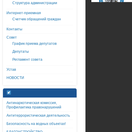
Структура администрации
Интернет-приемная
Счетчик обращений граждан
Контакты
Совет
График приема депутатов
Депутаты
Регламент совета
Устав
НОВОСТИ
Антинаркотическая комиссия,
Профилактика правонарушений
Антитеррористическая деятельность
Безопасность на водных объектах!