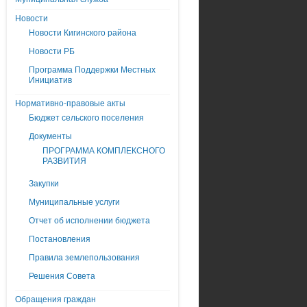
Новости
Новости Кигинского района
Новости РБ
Программа Поддержки Местных
Инициатив
Нормативно-правовые акты
Бюджет сельского поселения
Документы
ПРОГРАММА КОМПЛЕКСНОГО
РАЗВИТИЯ
Закупки
Муниципальные услуги
Отчет об исполнении бюджета
Постановления
Правила землепользования
Решения Совета
Обращения граждан