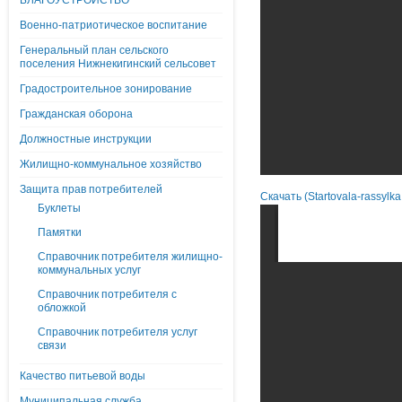
БЛАГОУСТРОЙСТВО
Военно-патриотическое воспитание
Генеральный план сельского
поселения Нижнекигинский сельсовет
Градостроительное зонирование
Гражданская оборона
Должностные инструкции
Жилищно-коммунальное хозяйство
Защита прав потребителей
Скачать (Startovala-rassylk
Буклеты
Памятки
Справочник потребителя жилищно-
коммунальных услуг
Справочник потребителя с
обложкой
Справочник потребителя услуг
связи
Качество питьевой воды
Муниципальная служба