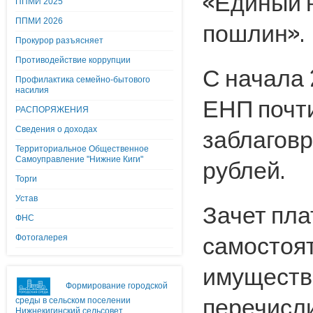
«Единый н
ППМИ 2025
ППМИ 2026
пошлин».
Прокурор разъясняет
Противодействие коррупции
С начала 
Профилактика семейно-бытового
насилия
ЕНП почт
РАСПОРЯЖЕНИЯ
заблаговр
Сведения о доходах
Территориальное Общественное
Самоуправление "Нижние Киги"
рублей.
Торги
Устав
Зачет пла
ФНС
самостоят
Фотогалерея
имуществ
Формирование городской
перечисли
среды в сельском поселении
Нижнекигинский сельсовет