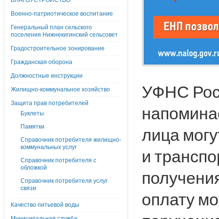
БЛАГОУСТРОЙСТВО
Военно-патриотическое воспитание
Генеральный план сельского
поселения Нижнекигинский сельсовет
Градостроительное зонирование
Гражданская оборона
Должностные инструкции
УФНС Рос
Жилищно-коммунальное хозяйство
Защита прав потребителей
напоминае
Буклеты
Памятки
лица могу
Справочник потребителя жилищно-
коммунальных услуг
и транспо
Справочник потребителя с
обложкой
получения
Справочник потребителя услуг
связи
оплату мо
Качество питьевой воды
Муниципальная служба