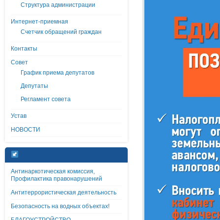
Структура администрации
Интернет-приемная
Счетчик обращений граждан
Контакты
Совет
График приема депутатов
Депутаты
Регламент совета
Устав
НОВОСТИ
Антинаркотическая комиссия,
Профилактика правонарушений
Антитеррористическая деятельность
Безопасность на водных объектах!