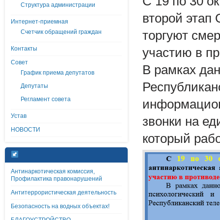
С 19 по 30 о
Структура администрации
второй этап
Интернет-приемная
Счетчик обращений граждан
торгуют сме
Контакты
участию в пр
Совет
В рамках да
График приема депутатов
Республикан
Депутаты
Регламент совета
информацион
Устав
звонки на ед
НОВОСТИ
который рабо
Антинаркотическая комиссия,
Профилактика правонарушений
Антитеррористическая деятельность
Безопасность на водных объектах!