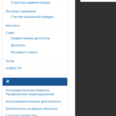
Структура администрации
Интернет-приемная
Счетчик обращений граждан
Контакты
Совет
График приема депутатов
Депутаты
Регламент совета
Устав
НОВОСТИ
Антинаркотическая комиссия,
Профилактика правонарушений
Антитеррористическая деятельность
Безопасность на водных объектах!