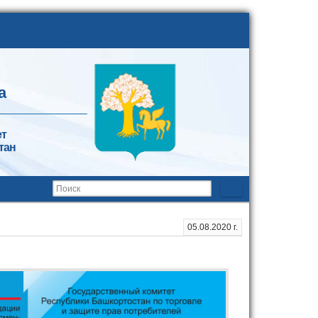
а
ет
тан
05.08.2020 г.