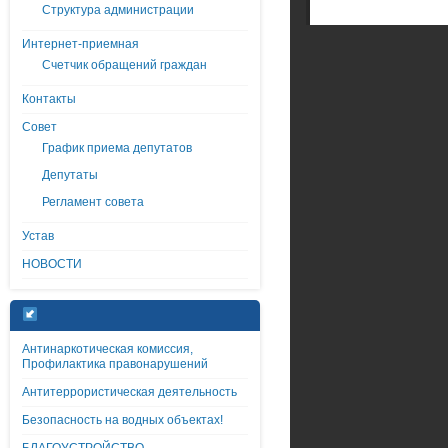
Структура администрации
Интернет-приемная
Счетчик обращений граждан
Контакты
Совет
График приема депутатов
Депутаты
Регламент совета
Устав
НОВОСТИ
Антинаркотическая комиссия,
Профилактика правонарушений
Антитеррористическая деятельность
Безопасность на водных объектах!