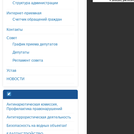
Структура администрации
Интернет-приемная
Счетчик обращений граждан
Контакты
Совет
График приема депутатов
Депутаты
Регламент совета
Устав
НОВОСТИ
Антинаркотическая комиссия,
Профилактика правонарушений
Антитеррористическая деятельность
Безопасность на водных объектах!