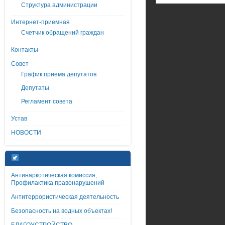
Структура администрации
Интернет-приемная
Счетчик обращений граждан
Контакты
Совет
График приема депутатов
Депутаты
Регламент совета
Устав
НОВОСТИ
Антинаркотическая комиссия,
Профилактика правонарушений
Антитеррористическая деятельность
Безопасность на водных объектах!