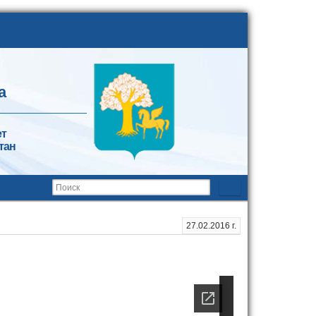
а
ет
тан
27.02.2016 г.