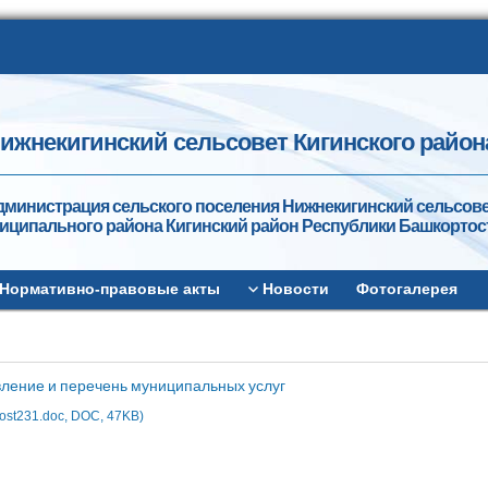
ижнекигинский сельсовет Кигинского район
дминистрация сельского поселения Нижнекигинский сельсов
иципального района Кигинский район Республики Башкортос
Нормативно-правовые акты
Новости
Фотогалерея
ление и перечень муниципальных услуг
ost231.doc, DOC, 47KB)