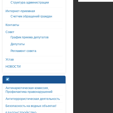
Структура администрации
Интернет-приемная
Счетчик обращений граждан
Контакты
Совет
График приема депутатов
Депутаты
Регламент совета
Устав
НОВОСТИ
Антинаркотическая комиссия,
Профилактика правонарушений
Антитеррористическая деятельность
Безопасность на водных объектах!