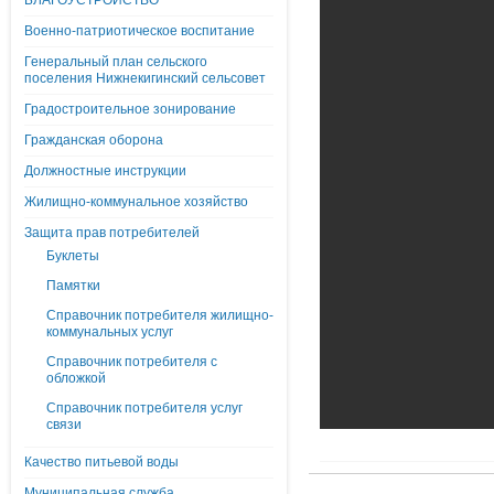
БЛАГОУСТРОЙСТВО
Военно-патриотическое воспитание
Генеральный план сельского
поселения Нижнекигинский сельсовет
Градостроительное зонирование
Гражданская оборона
Должностные инструкции
Жилищно-коммунальное хозяйство
Защита прав потребителей
Буклеты
Памятки
Справочник потребителя жилищно-
коммунальных услуг
Справочник потребителя с
обложкой
Справочник потребителя услуг
связи
Качество питьевой воды
Муниципальная служба