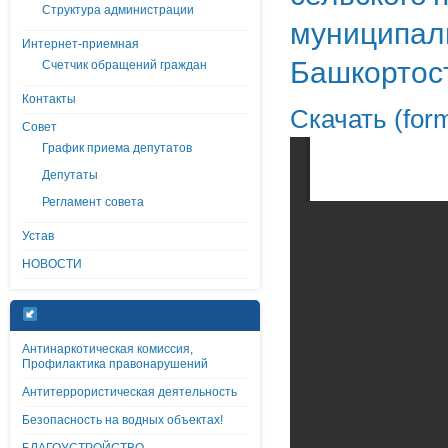
Структура администрации
муниципаль
Интернет-приемная
Башкортост
Счетчик обращений граждан
Контакты
Скачать (for
Совет
График приема депутатов
Депутаты
Регламент совета
Устав
НОВОСТИ
Антинаркотическая комиссия,
Профилактика правонарушений
Антитеррористическая деятельность
Безопасность на водных объектах!