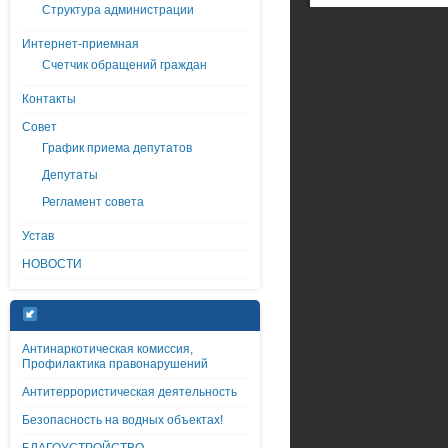
Структура администрации
Интернет-приемная
Счетчик обращений граждан
Контакты
Совет
График приема депутатов
Депутаты
Регламент совета
Устав
НОВОСТИ
Антинаркотическая комиссия,
Профилактика правонарушений
Антитеррористическая деятельность
Безопасность на водных объектах!