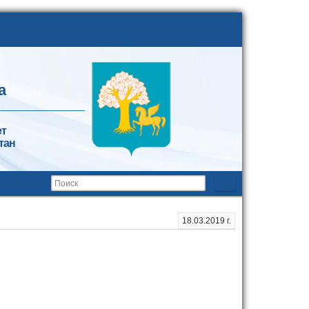
а
ет
тан
18.03.2019 г.