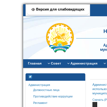
Версия для слабовидящих
Н
А
мун
Главная
Совет
Администрация
Админист
Администрация
использо
Должностные лица
муниципа
Противодействие коррупции
Скачать (P
Регламент