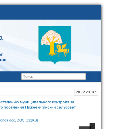
а
ет
тан
28.12.2018 г.
ствлению муниципального контроля за
о поселения Нижнекигинский сельсовет
l.fonda.doc, DOC, 132KB)