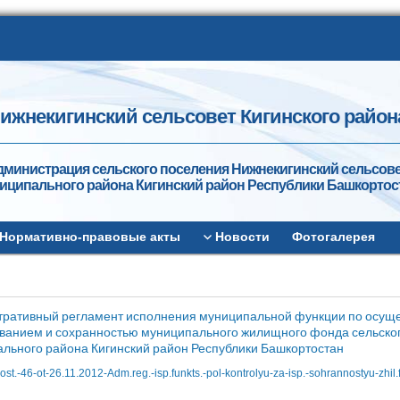
ижнекигинский сельсовет Кигинского район
дминистрация сельского поселения Нижнекигинский сельсов
иципального района Кигинский район Республики Башкортос
Нормативно-правовые акты
Новости
Фотогалерея
ративный регламент исполнения муниципальной функции по осуще
ванием и сохранностью муниципального жилищного фонда сельског
льного района Кигинский район Республики Башкортостан
ost.-46-ot-26.11.2012-Adm.reg.-isp.funkts.-pol-kontrolyu-za-isp.-sohrannostyu-zhi